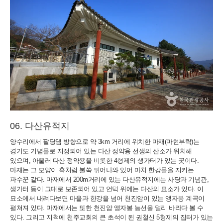
다산유적지
양수리에서 팔당댐 방향으로 약 3km 거리에 위치한 마재(마현부락)는
경기도 기념물로 지정되어 있는 다산 정약용 선생의 산소가 위치해
있으며, 아울러 다산 정약용을 비롯한 4형제의 생가터가 있는 곳이다.
마재는 그 모양이 혹처럼 불쑥 튀어나와 있어 마치 한강물을 지키는
파수꾼 같다. 마재에서 200m거리에 있는 다산유적지에는 사당과 기념관,
생가터 등이 그대로 보존되어 있고 언덕 위에는 다산의 묘소가 있다. 이
묘소에서 내려다보면 마을과 한강을 넘어 천진암이 있는 앵자봉 계곡이
펼쳐져 있다. 마재에서는 또한 천진암 앵자봉 능선을 멀리 바라다 볼 수
있다. 그리고 지척에 천주교회의 큰 초석이 된 권철신 5형제의 집터가 있는