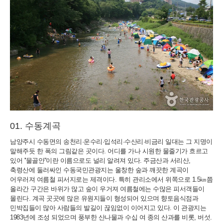
수동계곡
남양주시 수동면의 송천리·운수리·입석리·수산리·비금리 일대는 그 지명이
말해주듯 한 폭의 그림같은 곳이다. 어디를 가나 시원한 물줄기가 흐르고
있어 ''물골안''이란 이름으로도 널리 알려져 있다. 주금산과 서리산,
축령산에 둘러싸인 수동국민관광지는 울창한 숲과 깨끗한 계곡이
어우러져 여름철 피서지로는 제격이다. 특히 관리소에서 위쪽으로 1.5㎞쯤
올라간 구간은 바위가 많고 숲이 우거져 여름철에는 수많은 피서객들이
몰린다. 계곡 곳곳에 많은 유원지들이 형성되어 있으며 향토음식점과
민박집들이 많아 사람들의 발길이 끊임없이 이어지고 있다. 이 관광지는
1983년에 조성 되었으며 풍부한 산나물과 수십 여 종의 산과를 비롯, 버섯.