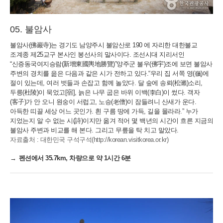
불암사
불암사(佛巖寺)는 경기도 남양주시 불암산로 190 에 자리한 대한불교
조계종 제25교구 본사인 봉선사의 말사이다. 조선시대 지리서인
“신증동국여지승람(新增東國輿地勝覽)”양주군 불우(佛宇)조에 보면 불암사
주변의 경치를 읊은 다음과 같은 시가 전하고 있다.“우리 집 서쪽 영(嶺)에
절이 있는데, 여러 벗들과 손잡고 함께 놀았다. 달 숲에 송뢰(松瀨)소리,
두릉(杜陵)이 묵었고[宿], 늙은 나무 굽은 바위 이백(李白)이 썼다. 객자
(客子)가 안 오니 원숭이 서럽고, 노승(老僧)이 잠들려니 산새가 운다.
아득한 띠끌 세상 어느 곳인가. 흰 구름 땅에 가득, 길을 몰라라.” 누가
지었는지 알 수 없는 시(詩)이지만 옮겨 적어 몇 백년의 시간이 흐른 지금의
불암사 주변과 비교를 해 본다. 그리고 무릎을 탁 치고 말았다.
자료출처 : 대한민국 구석구석(http://korean.visitkorea.or.kr)
펜션에서 35.7km, 차량으로 약 1시간 6분