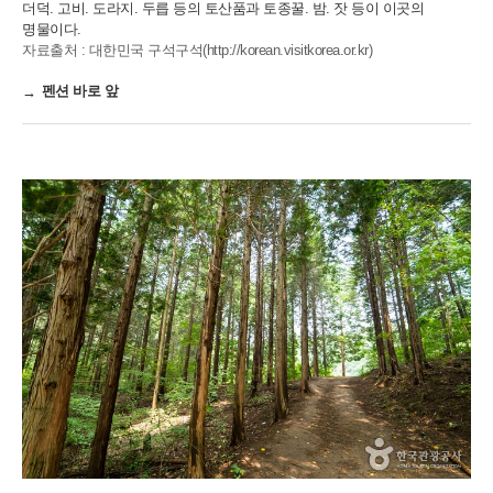
더덕. 고비. 도라지. 두릅 등의 토산품과 토종꿀. 밤. 잣 등이 이곳의
명물이다.
자료출처 : 대한민국 구석구석(http://korean.visitkorea.or.kr)
펜션 바로 앞